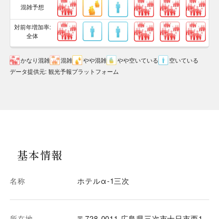
混雑予想
対前年増加率:
全体
かなり混雑
混雑
やや混雑
やや空いている
空いている
データ提供元
:
観光予報プラットフォーム
基本情報
名称
ホテルα-1三次
所在地
〒728-0011 広島県三次市十日市西1-