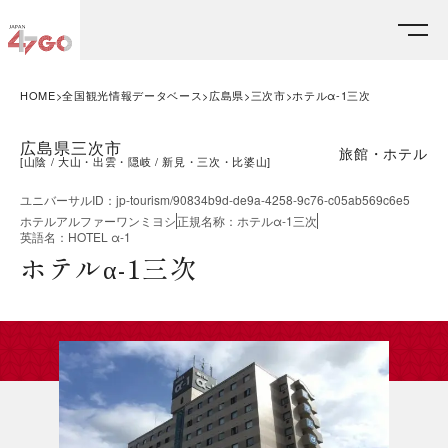
HOME
全国観光情報データベース
広島県
三次市
ホテルα-1三次
広島県三次市
旅館・ホテル
[
山陰
大山・出雲・隠岐
新見・三次・比婆山
]
ユニバーサルID
：
jp-tourism/90834b9d-de9a-4258-9c76-c05ab569c6e5
ホテルアルファーワンミヨシ
正規名称
：
ホテルα-1三次
英語名
：
HOTEL α-1
ホテルα-1三次