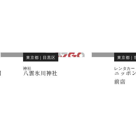
東京都
｜
目黒区
東京都
｜
神社
レンタカー
園
八雲氷川神社
ニッポ
前店