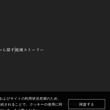
から探す
地域ストーリー
およびサイトの利用状況把握のため、
同意する
を継続されることで、クッキーの使用に同
pyright ©︎
2020 Japan Travel And Tourism Association
All rights reserved