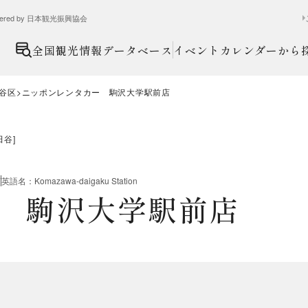
ed by 日本観光振興協会
全国観光情報データベース
イベントカレンダーから
谷区
ニッポンレンタカー 駒沢大学駅前店
田谷
]
店
英語名
：
Komazawa-daigaku Station
 駒沢大学駅前店