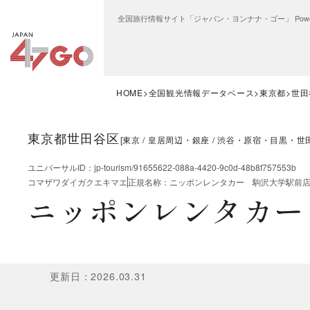
全国旅行情報サイト「ジャパン・ヨンナナ・ゴー」 Power
HOME
全国観光情報データベース
東京都
世田
東京都世田谷区
[
東京
皇居周辺・銀座
渋谷・原宿・目黒・世
ユニバーサルID
：
jp-tourism/91655622-088a-4420-9c0d-48b8f757553b
コマザワダイガクエキマエ
正規名称
：
ニッポンレンタカー 駒沢大学駅前
ニッポンレンタカー
更新日
：
2026.03.31