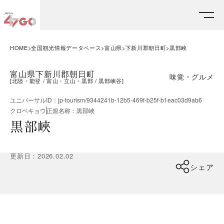
HOME
全国観光情報データベース
富山県
下新川郡朝日町
黒部峽
富山県下新川郡朝日町
味覚・グルメ
[
北陸・能登
富山・立山・黒部
黒部峡谷
]
ユニバーサルID
：
jp-tourism/9344241b-12b5-469f-b25f-b1eac03d9ab6
クロベキョウ
正規名称
：
黒部峽
黒部峽
更新日
：
2026.02.02
シェア