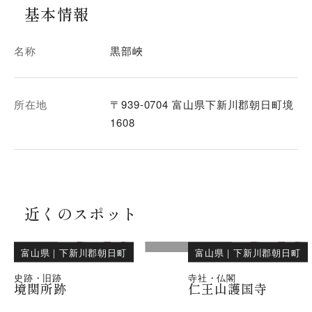
基本情報
名称
黒部峽
所在地
〒939-0704 富山県下新川郡朝日町境
1608
近くのスポット
富山県
｜
下新川郡朝日町
富山県
｜
下新川郡朝日町
史跡・旧跡
寺社・仏閣
境関所跡
仁王山護国寺