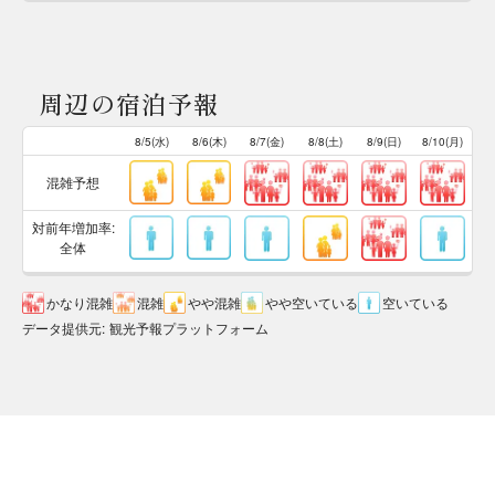
周辺の宿泊予報
8/5(水)
8/6(木)
8/7(金)
8/8(土)
8/9(日)
8/10(月)
混雑予想
対前年増加率:
全体
かなり混雑
混雑
やや混雑
やや空いている
空いている
データ提供元
:
観光予報プラットフォーム