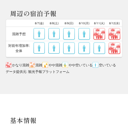
周辺の宿泊予報
8/7(金)
8/8(土)
8/9(日)
8/10(月)
8/11(火)
8/12(水)
混雑予想
対前年増加率:
全体
かなり混雑
混雑
やや混雑
やや空いている
空いている
データ提供元
:
観光予報プラットフォーム
基本情報