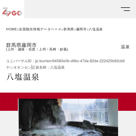
HOME
全国観光情報データベース
群馬県
藤岡市
八塩温泉
群馬県藤岡市
温泉
[
上州・越後・佐渡
上州
高崎・妙義
]
ユニバーサルID
：
jp-tourism/94580e0b-d9bc-47da-82de-222425b92cb6
ヤシオオンセン
正規名称
：
八塩温泉
八塩温泉