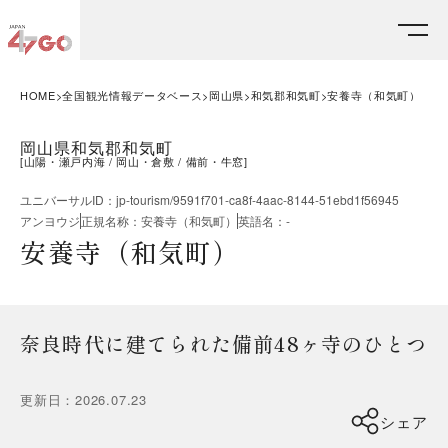
HOME
全国観光情報データベース
岡山県
和気郡和気町
安養寺（和気町）
岡山県和気郡和気町
[
山陽・瀬戸内海
岡山・倉敷
備前・牛窓
]
ユニバーサルID
：
jp-tourism/9591f701-ca8f-4aac-8144-51ebd1f56945
アンヨウジ
正規名称
：
安養寺（和気町）
英語名
：
-
安養寺（和気町）
奈良時代に建てられた備前48ヶ寺のひとつ
更新日
：
2026.07.23
シェア