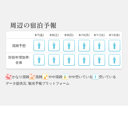
周辺の宿泊予報
8/7(金)
8/8(土)
8/9(日)
8/10(月)
8/11(火)
8/12(水)
混雑予想
対前年増加率:
全体
かなり混雑
混雑
やや混雑
やや空いている
空いている
データ提供元
:
観光予報プラットフォーム