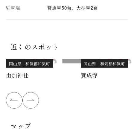
駐車場
普通車50台、大型車2台
近くのスポット
岡山県
｜
和気郡和気町
岡山県
｜
和気郡和気町
由加神社
實成寺
マップ