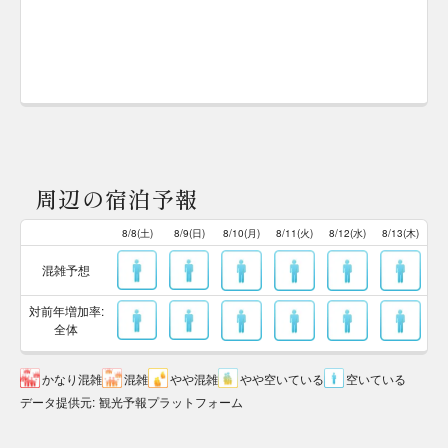
周辺の宿泊予報
8/8(土)
8/9(日)
8/10(月)
8/11(火)
8/12(水)
8/13(木)
混雑予想
対前年増加率:
全体
かなり混雑
混雑
やや混雑
やや空いている
空いている
データ提供元
:
観光予報プラットフォーム