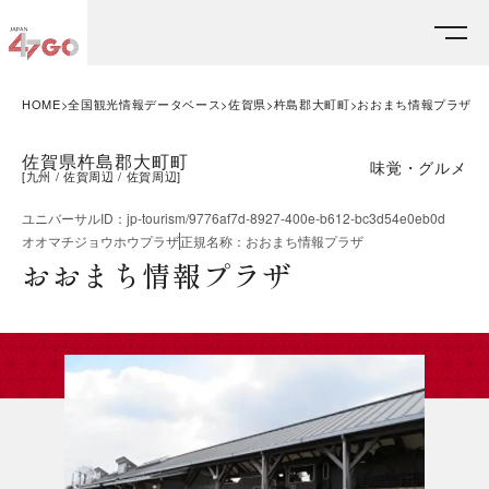
HOME
全国観光情報データベース
佐賀県
杵島郡大町町
おおまち情報プラザ
佐賀県杵島郡大町町
味覚・グルメ
[
九州
佐賀周辺
佐賀周辺
]
ユニバーサルID
：
jp-tourism/9776af7d-8927-400e-b612-bc3d54e0eb0d
オオマチジョウホウプラザ
正規名称
：
おおまち情報プラザ
おおまち情報プラザ