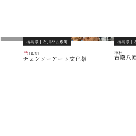
福島県
｜
石川郡古殿町
福島県
｜
神社
10/31
古殿八
チェンソーアート文化祭