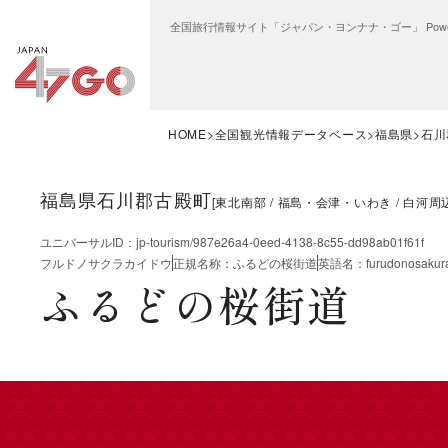
全国旅行情報サイト「ジャパン・ヨンナナ・ゴー」 Power
HOME
全国観光情報データベース
福島県
石川
福島県石川郡古殿町
[
東北南部
福島・会津・いわき
白河周
ユニバーサルID
：
jp-tourism/987e26a4-0eed-4138-8c55-dd98ab01f61f
フルドノサクラカイドウ
正規名称
：
ふるどの桜街道
英語名
：
furudonosakur
ふるどの桜街道