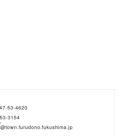
47-53-4620
53-3154
ル
@town.furudono.fukushima.jp