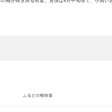
00本の桜が咲き誇る街道。見頃は4月中旬頃で、小高
ふるどの桜街道