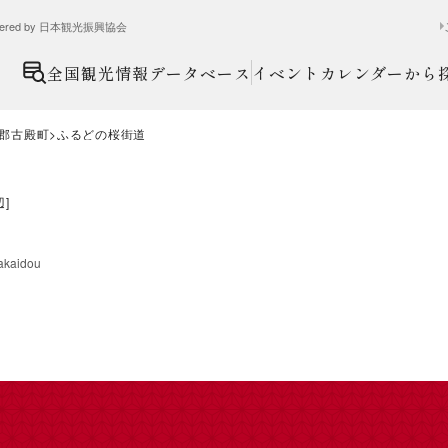
ed by 日本観光振興協会
全国観光情報データベース
イベントカレンダーから
郡古殿町
ふるどの桜街道
辺
]
akaidou