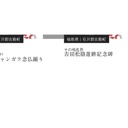
石川郡古殿町
福島県
｜
石川郡古殿町
その他名所
吉田松陰遊跡記念碑
31
ジャンガラ念仏踊り