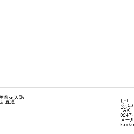
産業振興課
TEL
足:直通
02
FAX
0247-
メー
kanko