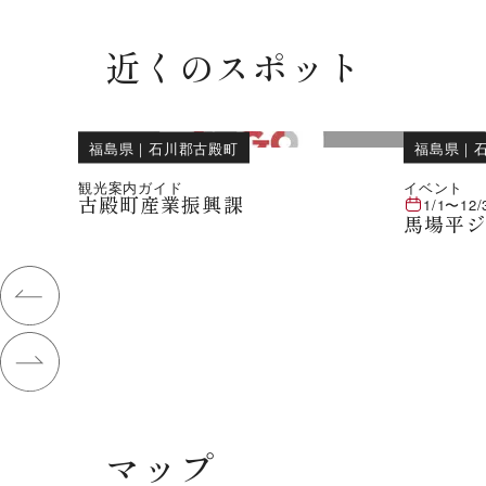
近くのスポット
福島県
｜
石川郡古殿町
福島県
｜
観光案内ガイド
イベント
古殿町産業振興課
1/1
〜
12/
馬場平
マップ