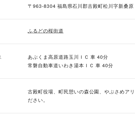
〒963-8304 福島県石川郡古殿町松川字新桑原
ふるどの桜街道
ス
あぶくま高原道路玉川ＩＣ 車 40分
常磐自動車道いわき湯本ＩＣ 車 40分
古殿町役場、町民憩いの森公園、やぶさめア
ださい。