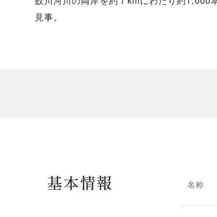
鮫川河川の両岸を約７kmにわたり約1,0
見事。
基本情報
名称