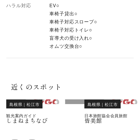
ハラル対応
EV○
車椅子貸出○
車椅子対応スロープ○
車椅子対応トイレ○
盲導犬の受け入れ○
オムツ交換台○
近くのスポット
島根県
｜
松江市
島根県
｜
松江市
観光案内ガイド
日本旅館協会会員旅館
しまねまちなび
皆美館