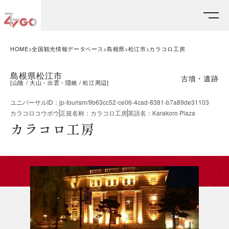
HOME
全国観光情報データベース
島根県
松江市
カラコロ工房
島根県松江市
古墳・遺跡
[
山陰
大山・出雲・隠岐
松江周辺
]
ユニバーサルID
：
jp-tourism/9b63cc52-ce06-4cad-8381-b7a89de31103
カラコロコウボウ
正規名称
：
カラコロ工房
英語名
：
Karakoro Plaza
カラコロ工房