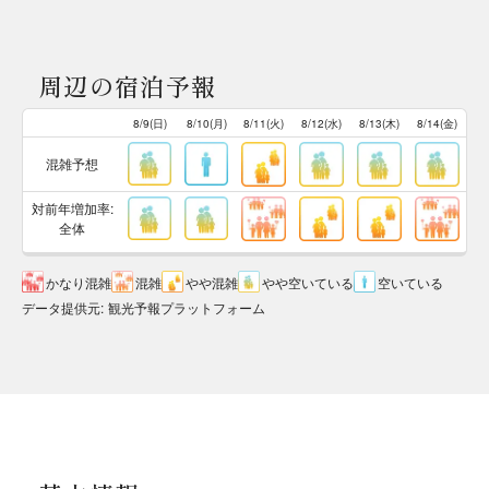
周辺の宿泊予報
8/9(日)
8/10(月)
8/11(火)
8/12(水)
8/13(木)
8/14(金)
混雑予想
対前年増加率:
全体
かなり混雑
混雑
やや混雑
やや空いている
空いている
データ提供元
:
観光予報プラットフォーム