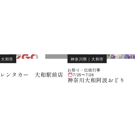
｜
大和市
神奈川県
｜
大和市
お祭り・伝統行事
ンレンタカー 大和駅前店
7/25
〜
7/26
神奈川大和阿波おどり