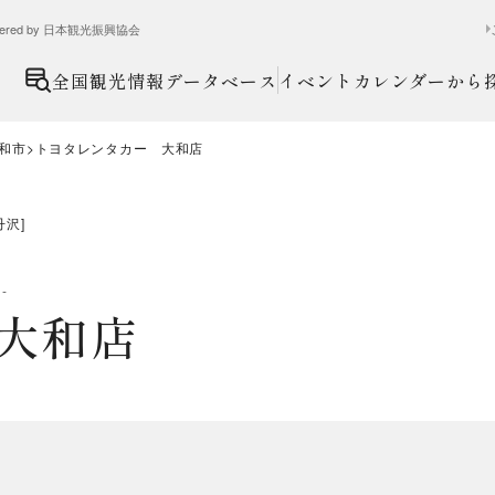
ed by 日本観光振興協会
全国観光情報データベース
イベントカレンダーから
和市
トヨタレンタカー 大和店
丹沢
]
：
-
大和店