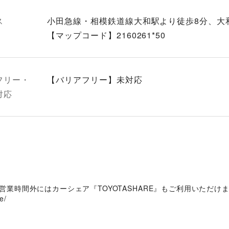
ス
小田急線・相模鉄道線大和駅より徒歩8分、大和
【マップコード】2160261*50
フリー・
【バリアフリー】未対応
対応
業時間外にはカーシェア『TOYOTASHARE』もご利用いただけます。ぜひご利用く
e/