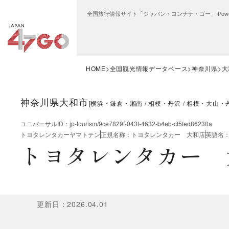
全国旅行情報サイト「ジャパン・ヨンナナ・ゴー」 Power
HOME
全国観光情報データベース
神奈川県
大
神奈川県大和市
[
横浜・鎌倉・湘南
相模・丹沢
相模・大山・
ユニバーサルID
：
jp-tourism/9ce7829f-043f-4632-b4eb-cf5fed86230a
トヨタレンタカーヤマトテン
正規名称
：
トヨタレンタカー 大和店
英語名
トヨタレンタカー 
更新日
：
2026.04.01