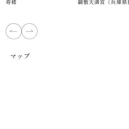
寿楼
綱敷天満宮（兵庫県
マップ