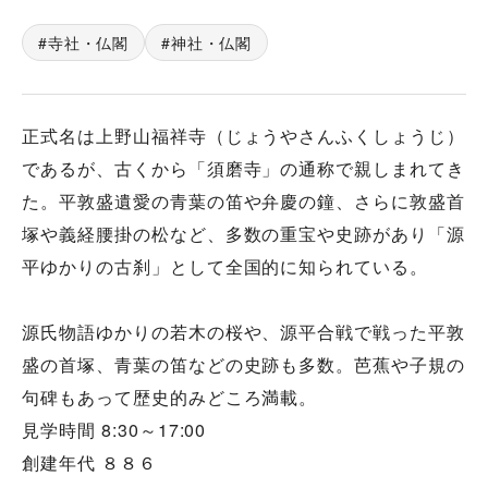
寺社・仏閣
神社・仏閣
正式名は上野山福祥寺（じょうやさんふくしょうじ）
であるが、古くから「須磨寺」の通称で親しまれてき
た。平敦盛遺愛の青葉の笛や弁慶の鐘、さらに敦盛首
塚や義経腰掛の松など、多数の重宝や史跡があり「源
平ゆかりの古刹」として全国的に知られている。
源氏物語ゆかりの若木の桜や、源平合戦で戦った平敦
盛の首塚、青葉の笛などの史跡も多数。芭蕉や子規の
句碑もあって歴史的みどころ満載。
見学時間 8:30～17:00
創建年代 ８８６