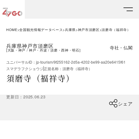
HOME
全国観光情報データベース
兵庫県
神戸市須磨区
須磨寺（福祥寺）
兵庫県神戸市須磨区
寺社・仏閣
[
大阪・神戸
神戸・丹波
須磨・西神・明石
]
ユニバーサルID
：
jp-tourism/9f255162-2d5a-4202-be99-aa20e6415f61
スマデラフクショウジ
正規名称
：
須磨寺（福祥寺）
須磨寺（福祥寺）
更新日
：
2025.06.23
シェア