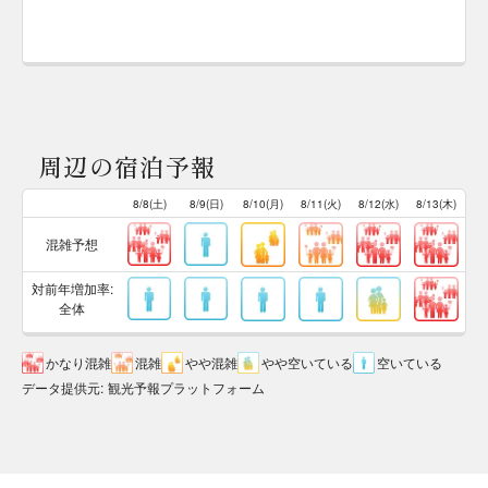
周辺の宿泊予報
8/8(土)
8/9(日)
8/10(月)
8/11(火)
8/12(水)
8/13(木)
混雑予想
対前年増加率:
全体
かなり混雑
混雑
やや混雑
やや空いている
空いている
データ提供元
:
観光予報プラットフォーム