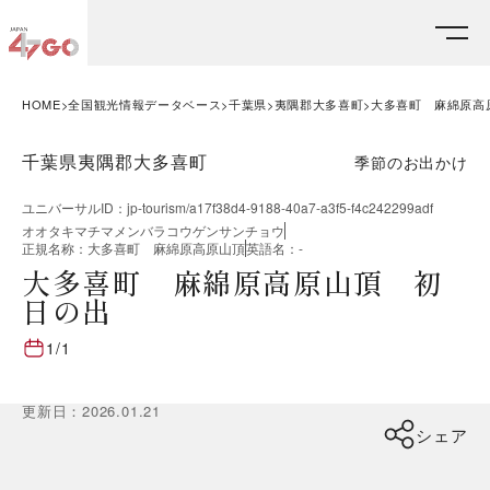
HOME
全国観光情報データベース
千葉県
夷隅郡大多喜町
大多喜町 麻綿原高
千葉県夷隅郡大多喜町
季節のお出かけ
ユニバーサルID
：
jp-tourism/a17f38d4-9188-40a7-a3f5-f4c242299adf
オオタキマチマメンバラコウゲンサンチョウ
正規名称
：
大多喜町 麻綿原高原山頂
英語名
：
-
大多喜町 麻綿原高原山頂 初
日の出
1/1
更新日
：
2026.01.21
シェア