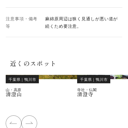
注意事項・備考
麻綿原周辺は狭く見通しが悪い道が
等
続くため要注意。
近くのスポット
千葉県
｜
鴨川市
千葉県
｜
鴨川市
山・高原
寺社・仏閣
清澄山
清澄寺