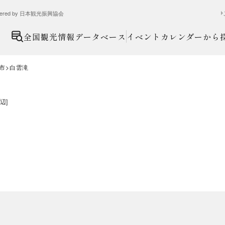
ed by 日本観光振興協会
全国観光情報データベース
イベントカレンダーから
市
白雲滝
辺
]