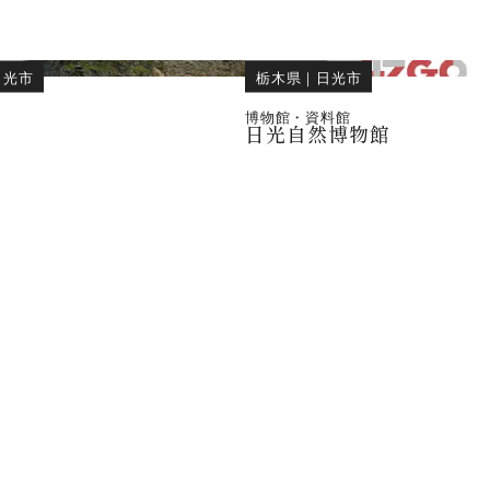
日光市
栃木県
｜
日光市
博物館・資料館
日光自然博物館