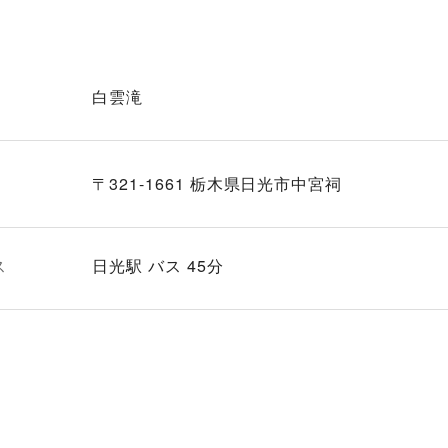
白雲滝
〒321-1661 栃木県日光市中宮祠
ス
日光駅 バス 45分