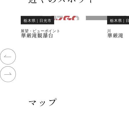
栃木県
｜
日光市
栃木県
｜
展望・ビューポイント
川
華厳滝観瀑台
華厳滝
マップ