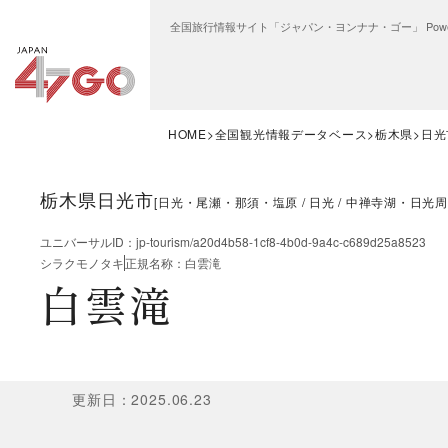
全国旅行情報サイト「ジャパン・ヨンナナ・ゴー」 Power
HOME
全国観光情報データベース
栃木県
日光
栃木県日光市
[
日光・尾瀬・那須・塩原
日光
中禅寺湖・日光周
ユニバーサルID
：
jp-tourism/a20d4b58-1cf8-4b0d-9a4c-c689d25a8523
シラクモノタキ
正規名称
：
白雲滝
白雲滝
更新日
：
2025.06.23