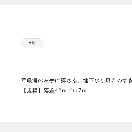
川
華厳滝の左手に落ちる。地下水が熔岩のす
【規模】落差42ｍ／巾7ｍ