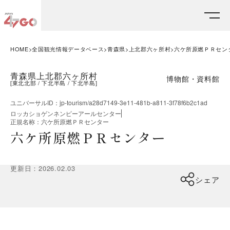
HOME
全国観光情報データベース
青森県
上北郡六ヶ所村
六ケ所原燃ＰＲセン
青森県上北郡六ヶ所村
博物館・資料館
[
東北北部
下北半島
下北半島
]
ユニバーサルID
：
jp-tourism/a28d7149-3e11-481b-a811-3f78f6b2c1ad
ロッカショゲンネンピーアールセンター
正規名称
：
六ケ所原燃ＰＲセンター
六ケ所原燃ＰＲセンター
更新日
：
2026.02.03
シェア