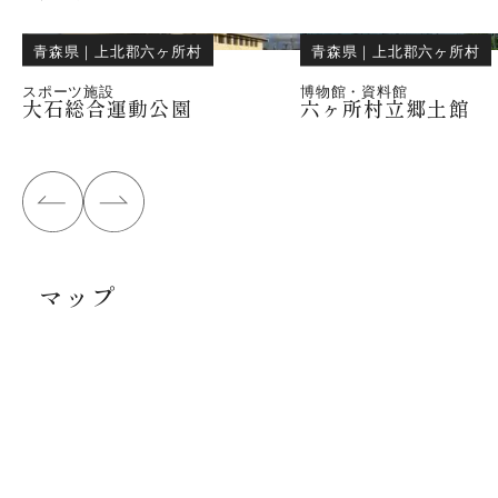
青森県
｜
上北郡六ヶ所村
青森県
｜
上北郡六ヶ所村
スポーツ施設
博物館・資料館
大石総合運動公園
六ヶ所村立郷土館
マップ