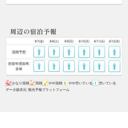
周辺の宿泊予報
8/7(金)
8/8(土)
8/9(日)
8/10(月)
8/11(火)
8/12(水)
混雑予想
対前年増加率:
全体
かなり混雑
混雑
やや混雑
やや空いている
空いている
データ提供元
:
観光予報プラットフォーム