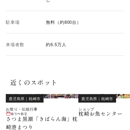
駐車場
無料（約800台）
来場者数
約6.5万人
近くのスポット
鹿児島県
｜
枕崎市
鹿児島県
｜
枕崎市
お祭り・伝統行事
ショップ
枕崎お魚センター
8/1
〜
8/2
さつま黒潮「きばらん海」枕
崎港まつり