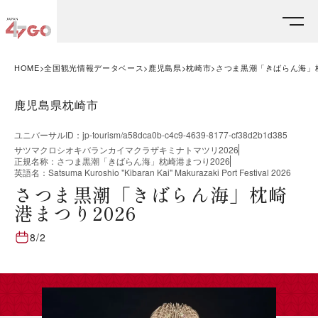
HOME
全国観光情報データベース
鹿児島県
枕崎市
さつま黒潮「きばらん海」枕
鹿児島県枕崎市
ユニバーサルID
：
jp-tourism/a58dca0b-c4c9-4639-8177-cf38d2b1d385
サツマクロシオキバランカイマクラザキミナトマツリ2026
正規名称
：
さつま黒潮「きばらん海」枕崎港まつり2026
英語名
：
Satsuma Kuroshio "Kibaran Kai" Makurazaki Port Festival 2026
さつま黒潮「きばらん海」枕崎
港まつり2026
8/2