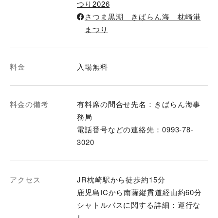
つり2026
さつま黒潮 きばらん海 枕崎港
まつり
料金
入場無料
料金の備考
有料席の問合せ先名：きばらん海事
務局
電話番号などの連絡先：0993-78-
3020
アクセス
JR枕崎駅から徒歩約15分
鹿児島ICから南薩縦貫道経由約60分
シャトルバスに関する詳細：運行な
し