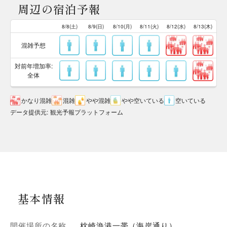
周辺の宿泊予報
8/8(土)
8/9(日)
8/10(月)
8/11(火)
8/12(水)
8/13(木)
混雑予想
対前年増加率:
全体
かなり混雑
混雑
やや混雑
やや空いている
空いている
データ提供元
:
観光予報プラットフォーム
基本情報
開催場所の名称
枕崎漁港一帯（海岸通り）