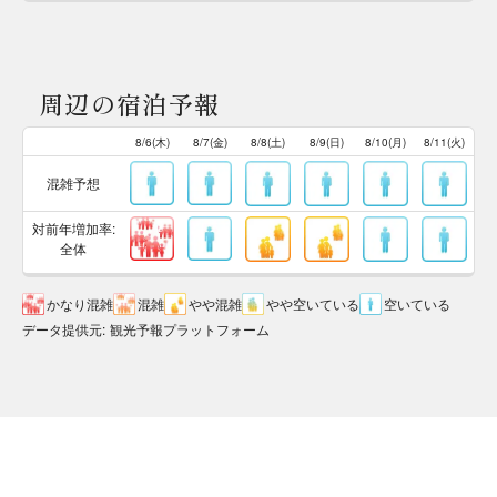
周辺の宿泊予報
8/6(木)
8/7(金)
8/8(土)
8/9(日)
8/10(月)
8/11(火)
混雑予想
対前年増加率:
全体
かなり混雑
混雑
やや混雑
やや空いている
空いている
データ提供元
:
観光予報プラットフォーム