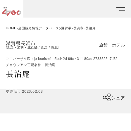
HOME
全国観光情報データベース
滋賀県
長浜市
長治庵
滋賀県長浜市
旅館・ホテル
[
近江・若狭・北近畿
近江
湖北
]
ユニバーサルID
：
jp-tourism/aa5bd42d-f0fc-4311-80ac-2783525d7c72
チョウジアン
正規名称
：
長治庵
長治庵
更新日
：
2026.02.03
シェア