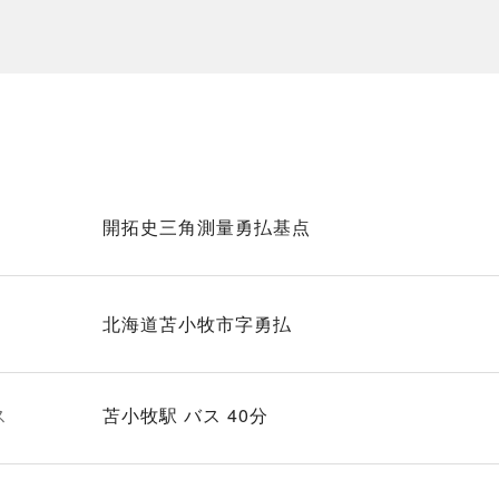
開拓史三角測量勇払基点
北海道苫小牧市字勇払
ス
苫小牧駅 バス 40分