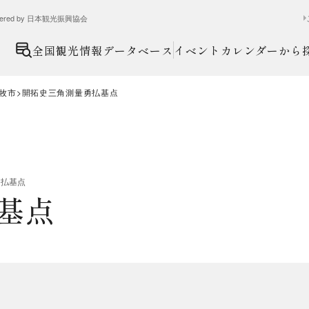
ed by 日本観光振興協会
全国観光情報データベース
イベントカレンダーから
牧市
開拓史三角測量勇払基点
勇払基点
基点