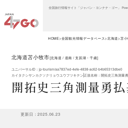
全国旅行情報サイト「ジャパン・ヨンナナ・ゴー」 Power
HOME
全国観光情報データベース
北海道
苫小
北海道苫小牧市
[
北海道
道南
支笏湖・千歳
]
ユニバーサルID
：
jp-tourism/aa7837ed-4efe-4838-ac62-b4b65313dbe0
カイタクシサンカクソクリョウユウフツキテン
正規名称
：
開拓史三角測量
開拓史三角測量勇払
更新日
：
2025.06.23