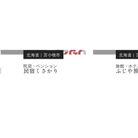
北海道
｜
苫小牧市
北海道
｜
民宿・ペンション
旅館・ホテ
荘
民宿くさかり
ふじや