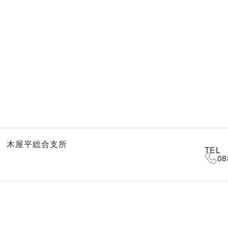
 木屋平総合支所
TEL
08