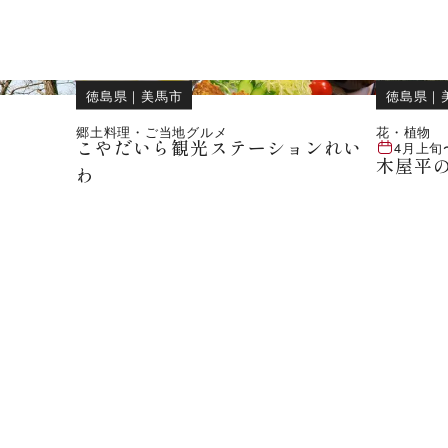
徳島県
｜
美馬市
徳島県
｜
郷土料理・ご当地グルメ
花・植物
こやだいら観光ステーションれい
4月上旬
木屋平
わ