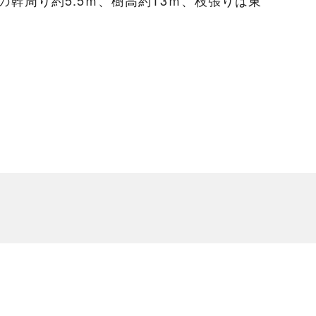
幹周り約5.5ｍ、樹高約13ｍ、枝張りは東