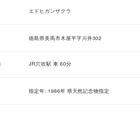
エドヒガンザクラ
徳島県美馬市木屋平字川井302
ス
JR穴吹駅 車 60分
指定年: 1986年 県天然記念物指定