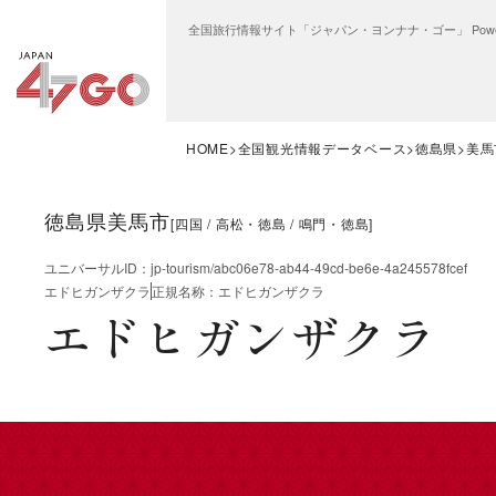
全国旅行情報サイト「ジャパン・ヨンナナ・ゴー」 Power
HOME
全国観光情報データベース
徳島県
美馬
徳島県美馬市
[
四国
高松・徳島
鳴門・徳島
]
ユニバーサルID
：
jp-tourism/abc06e78-ab44-49cd-be6e-4a245578fcef
エドヒガンザクラ
正規名称
：
エドヒガンザクラ
エドヒガンザクラ