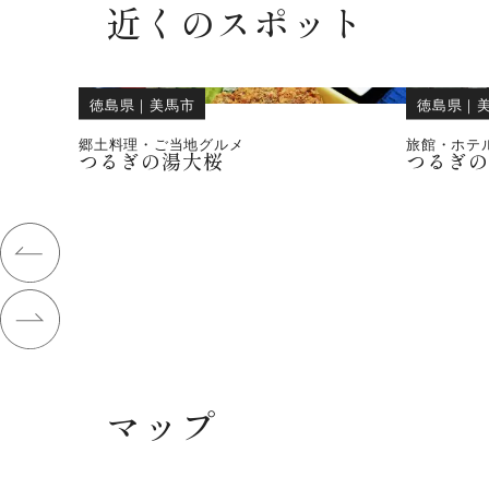
近くのスポット
徳島県
｜
美馬市
徳島県
｜
郷土料理・ご当地グルメ
旅館・ホテ
つるぎの湯大桜
つるぎ
マップ