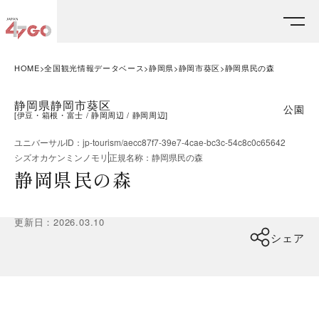
HOME
全国観光情報データベース
静岡県
静岡市葵区
静岡県民の森
静岡県静岡市葵区
公園
[
伊豆・箱根・富士
静岡周辺
静岡周辺
]
ユニバーサルID
：
jp-tourism/aecc87f7-39e7-4cae-bc3c-54c8c0c65642
シズオカケンミンノモリ
正規名称
：
静岡県民の森
静岡県民の森
更新日
：
2026.03.10
シェア