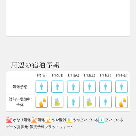
周辺の宿泊予報
8/9(日)
8/10(月)
8/11(火)
8/12(水)
8/13(木)
8/14(金)
混雑予想
対前年増加率:
全体
かなり混雑
混雑
やや混雑
やや空いている
空いている
データ提供元
:
観光予報プラットフォーム