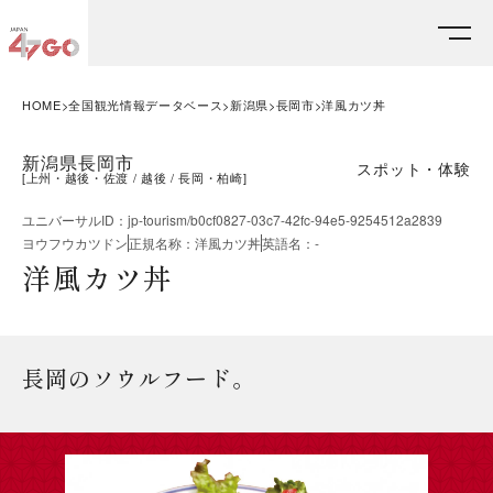
HOME
全国観光情報データベース
新潟県
長岡市
洋風カツ丼
新潟県長岡市
スポット・体験
[
上州・越後・佐渡
越後
長岡・柏崎
]
ユニバーサルID
：
jp-tourism/b0cf0827-03c7-42fc-94e5-9254512a2839
ヨウフウカツドン
正規名称
：
洋風カツ丼
英語名
：
-
洋風カツ丼
長岡のソウルフード。