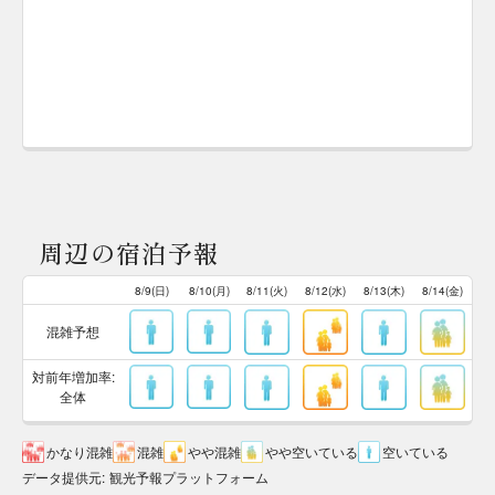
周辺の宿泊予報
8/9(日)
8/10(月)
8/11(火)
8/12(水)
8/13(木)
8/14(金)
混雑予想
対前年増加率:
全体
かなり混雑
混雑
やや混雑
やや空いている
空いている
データ提供元
:
観光予報プラットフォーム