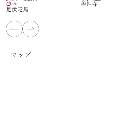
善性寺
5/6
足伏走馬
マップ