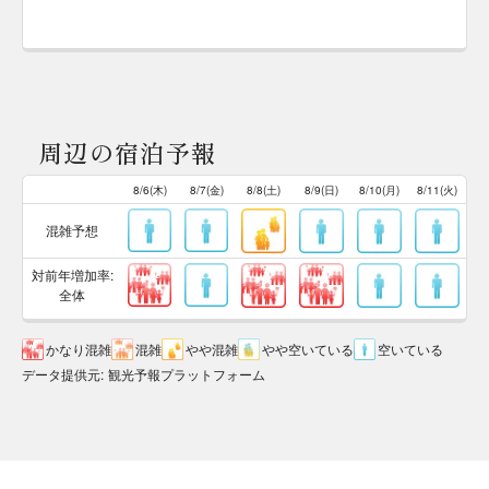
周辺の宿泊予報
8/6(木)
8/7(金)
8/8(土)
8/9(日)
8/10(月)
8/11(火)
混雑予想
対前年増加率:
全体
かなり混雑
混雑
やや混雑
やや空いている
空いている
データ提供元
:
観光予報プラットフォーム