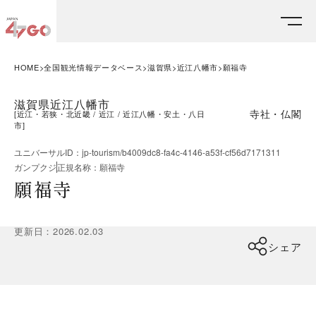
HOME
全国観光情報データベース
滋賀県
近江八幡市
願福寺
滋賀県近江八幡市
寺社・仏閣
[
近江・若狭・北近畿
近江
近江八幡・安土・八日
市
]
ユニバーサルID
：
jp-tourism/b4009dc8-fa4c-4146-a53f-cf56d7171311
ガンプクジ
正規名称
：
願福寺
願福寺
更新日
：
2026.02.03
シェア