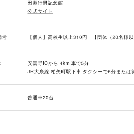
田淵行男記念館
公式サイト
備考
【個人】高校生以上310円 【団体（20名様以
ス
安曇野ICから 4km 車で5分
JR大糸線 柏矢町駅下車 タクシーで5分または
普通車20台