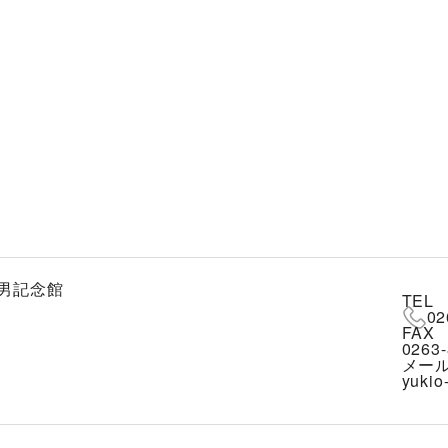
男記念館
TEL
02
FAX
0263-
メー
yukio