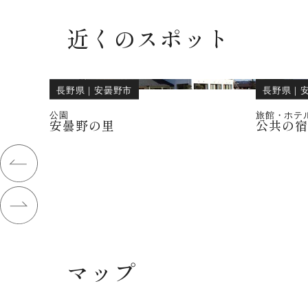
近くのスポット
長野県
｜
安曇野市
長野県
｜
公園
旅館・ホテ
安曇野の里
公共の
マップ