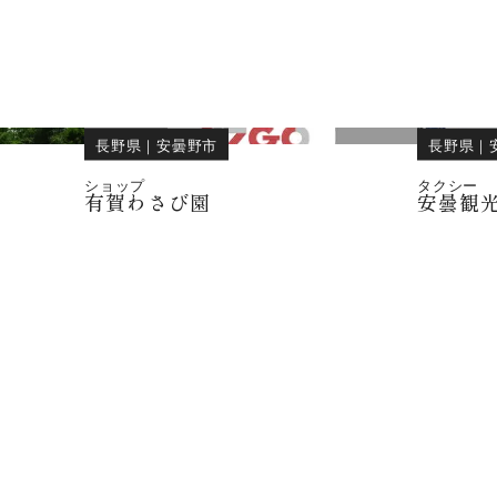
長野県
｜
安曇野市
長野県
｜
ショップ
タクシー
有賀わさび園
安曇観