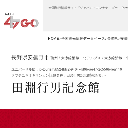
全国旅行情報サイト「ジャパン・ヨンナナ・ゴー」 Power
HOME
全国観光情報データベース
長野県
安曇
長野県安曇野市
[
信州
大糸線沿線・北アルプス
大糸線沿線・
ユニバーサルID
：
jp-tourism/b524fdc2-9404-4d0b-ae47-2c556b4ea110
タブチユキオキネンカン
正規名称
：
田淵行男記念館
英語名
：
-
田淵行男記念館