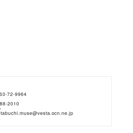
63-72-9964
88-2010
ル
-tabuchi.muse@vesta.ocn.ne.jp