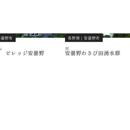
安曇野市
長野県
｜
安曇野市
ル
川
宿 ビレッジ安曇野
安曇野わさび田湧水群