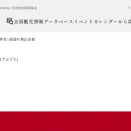
ed by 日本観光振興協会
全国観光情報データベース
イベントカレンダーから
野市
田淵行男記念館
北アルプス
]