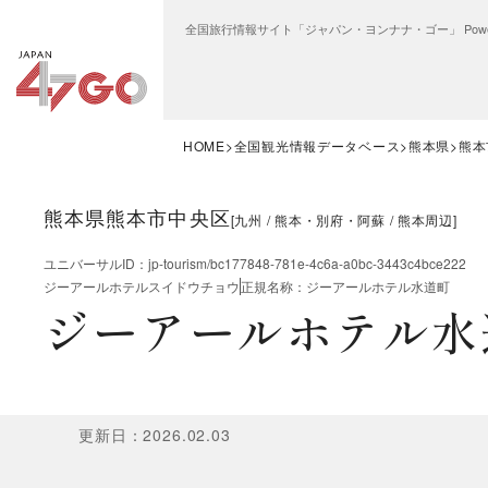
全国旅行情報サイト「ジャパン・ヨンナナ・ゴー」 Power
HOME
全国観光情報データベース
熊本県
熊本
熊本県熊本市中央区
[
九州
熊本・別府・阿蘇
熊本周辺
]
ユニバーサルID
：
jp-tourism/bc177848-781e-4c6a-a0bc-3443c4bce222
ジーアールホテルスイドウチョウ
正規名称
：
ジーアールホテル水道町
ジーアールホテル水
更新日
：
2026.02.03