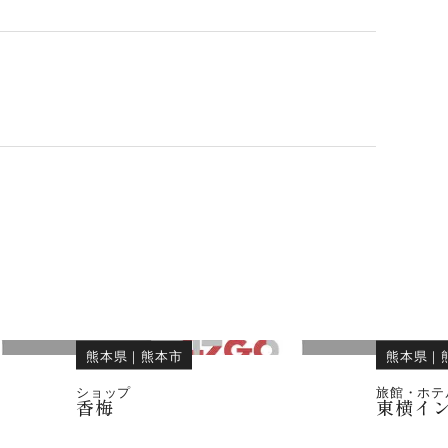
熊本県
｜
熊本市
熊本県
｜
ショップ
旅館・ホテ
香梅
東横イ