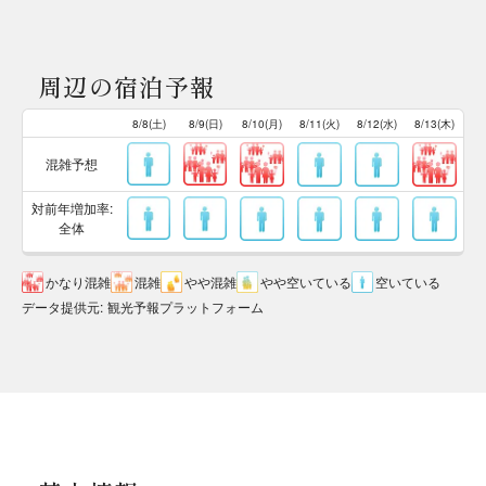
周辺の宿泊予報
8/8(土)
8/9(日)
8/10(月)
8/11(火)
8/12(水)
8/13(木)
混雑予想
対前年増加率:
全体
かなり混雑
混雑
やや混雑
やや空いている
空いている
データ提供元
:
観光予報プラットフォーム