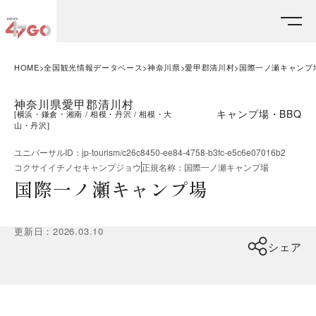
HOME
全国観光情報データベース
神奈川県
愛甲郡清川村
国際一ノ瀬キャンプ
神奈川県愛甲郡清川村
キャンプ場・BBQ
[
横浜・鎌倉・湘南
相模・丹沢
相模・大
山・丹沢
]
ユニバーサルID
：
jp-tourism/c26c8450-ee84-4758-b3fc-e5c6e07016b2
コクサイイチノセキャンプジョウ
正規名称
：
国際一ノ瀬キャンプ場
国際一ノ瀬キャンプ場
更新日
：
2026.03.10
シェア