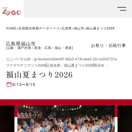
HOME
全国観光情報データベース
広島県
福山市
福山夏まつり2026
広島県福山市
お祭り・伝統行事
[
山陽・瀬戸内海
尾道・広島
福山・尾道
]
ユニバーサルID
：
jp-tourism/c3d4cff7-82e3-473f-aee3-331cc003731e
フクヤマナツマツリ2026
正規名称
：
福山夏まつり2026
英語名
：
-
福山夏まつり2026
8/13
〜
8/15