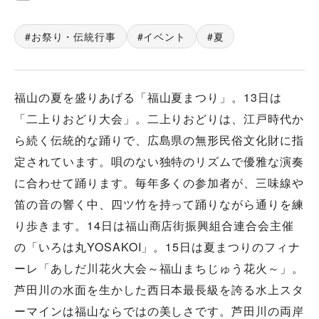
お祭り・伝統行事
イベント
夏
福山の夏を盛りあげる「福山夏まつり」。13日は
「二上りおどり大会」。二上りおどりは、江戸時代か
ら続く伝統的な踊りで、広島県の無形民俗文化財に指
定されています。唄のない独特のリズムで優雅な演奏
に合わせて踊ります。毎年多くの参加者が、三味線や
笛の音の響く中、四ツ竹を持って踊りながら通りを練
り歩きます。14日は福山商店街振興組合連合会主催
の「いろは丸YOSAKOI」。15日は夏まつりのフィナ
ーレ「あしだ川花火大会～福山まちじゅう花火～」。
芦田川の水面を生かした西日本最長級を誇る水上スタ
ーマインは福山ならではの美しさです。芦田川の両岸