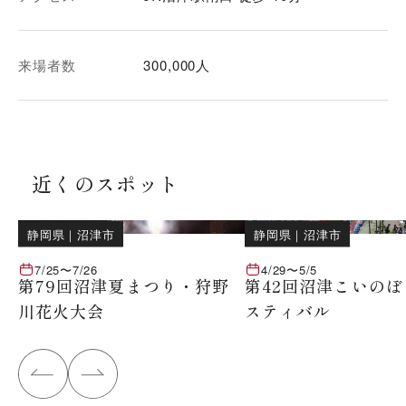
来場者数
300,000人
近くのスポット
静岡県
｜
沼津市
静岡県
｜
沼津市
7/25
〜
7/26
4/29
〜
5/5
第79回沼津夏まつり・狩野
第42回沼津こいの
川花火大会
スティバル