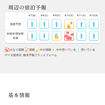
周辺の宿泊予報
8/7(金)
8/8(土)
8/9(日)
8/10(月)
8/11(火)
8/12(水)
混雑予想
対前年増加率:
全体
かなり混雑
混雑
やや混雑
やや空いている
空いている
データ提供元
:
観光予報プラットフォーム
基本情報