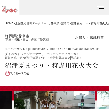
HOME
全国観光情報データベース
静岡県
沼津市
沼津夏まつり・狩野川花火大
静岡県沼津市
お祭り・伝統行事
[
伊豆・箱根・富士
伊豆
西伊豆
]
ユニバーサルID
：
jp-tourism/c5172bcb-1651-4e4b-803c-a03d3b8252cc
ダイ79カイ ヌマヅナツマツリ・カノガワハナビタイカイ
正規名称
：
第79回 沼津夏まつり・狩野川花火大会
英語名
：
-
沼津夏まつり・狩野川花火大会
7/25
〜
7/26