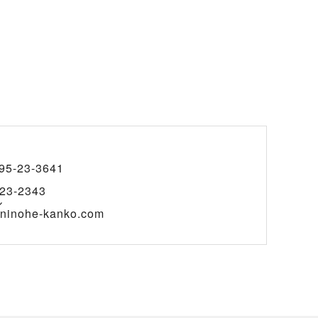
95-23-3641
23-2343
ル
ninohe-kanko.com