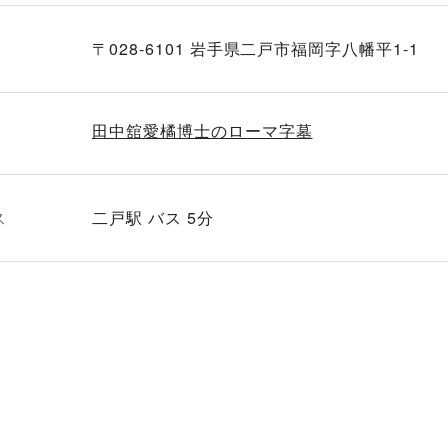
〒028-6101 岩手県二戸市福岡字八幡平1-1
田中舘愛橘博士のローマ字墓
ス
二戸駅 バス 5分