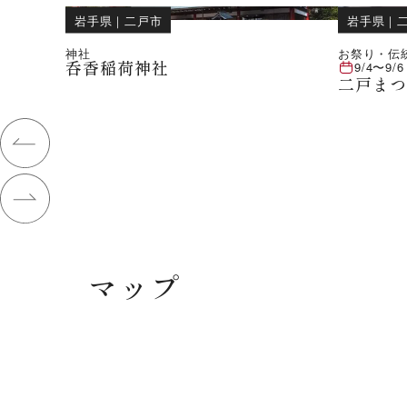
岩手県
｜
二戸市
岩手県
｜
神社
お祭り・伝
呑香稲荷神社
9/4
〜
9/6
二戸ま
マップ