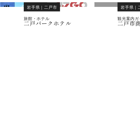
岩手県
｜
二戸市
岩手県
｜
旅館・ホテル
観光案内ガ
二戸パークホテル
二戸市