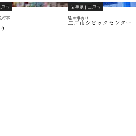
二戸市
岩手県
｜
二戸市
統行事
駐車場有り
二戸市シビックセンター
つり