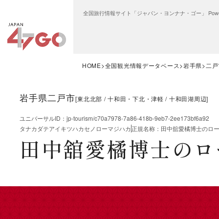
全国旅行情報サイト「ジャパン・ヨンナナ・ゴー」 Power
HOME
全国観光情報データベース
岩手県
二戸
岩手県二戸市
[
東北北部
十和田・下北・津軽
十和田湖周辺
]
ユニバーサルID
：
jp-tourism/c70a7978-7a86-418b-9eb7-2ee173bf6a92
タナカダテアイキツハカセノローマジハカ
正規名称
：
田中舘愛橘博士のロ
田中舘愛橘博士のロ