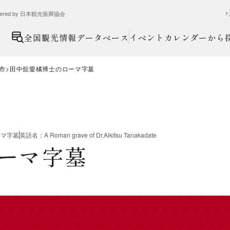
ed by 日本観光振興協会
全国観光情報データベース
イベントカレンダーから
市
田中舘愛橘博士のローマ字墓
ーマ字墓
英語名
：
A Roman grave of Dr.Aikitsu Tanakadate
ーマ字墓