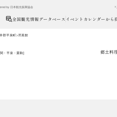
ed by 日本観光振興協会
全国観光情報データベース
イベントカレンダーから
井郡平泉町
芭蕉館
郷土料
関・平泉・栗駒
]