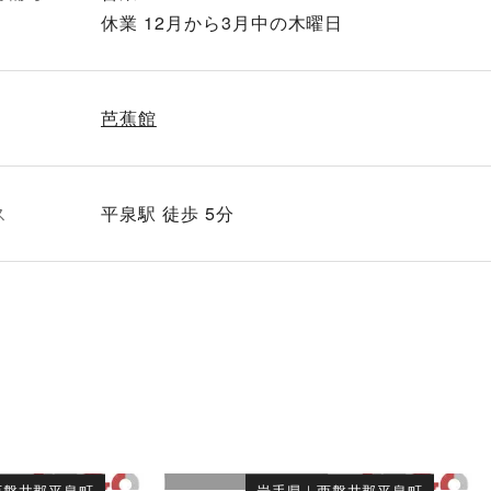
休業 12月から3月中の木曜日
芭蕉館
ス
平泉駅 徒歩 5分
西磐井郡平泉町
岩手県
｜
西磐井郡平泉町