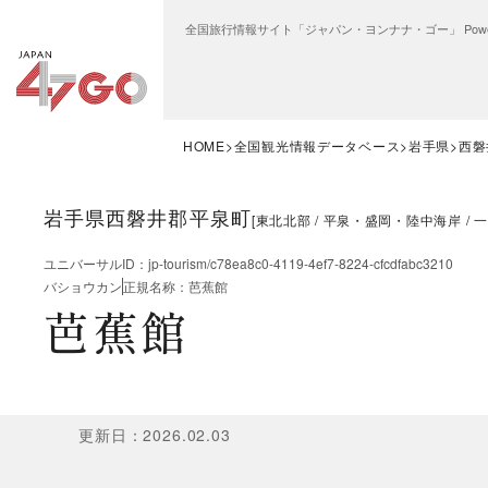
全国旅行情報サイト「ジャパン・ヨンナナ・ゴー」 Power
HOME
全国観光情報データベース
岩手県
西磐
岩手県西磐井郡平泉町
[
東北北部
平泉・盛岡・陸中海岸
一
ユニバーサルID
：
jp-tourism/c78ea8c0-4119-4ef7-8224-cfcdfabc3210
バショウカン
正規名称
：
芭蕉館
芭蕉館
更新日
：
2026.02.03