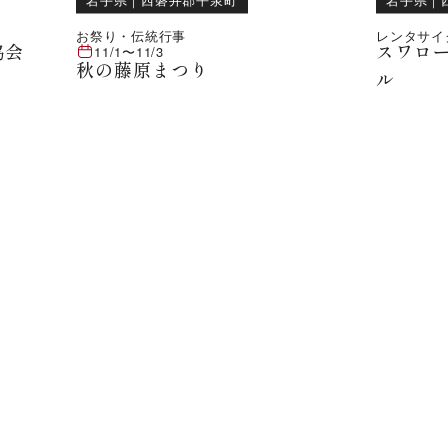
お祭り・伝統行事
レンタサイク
協会
スワロ
11/1
〜
11/3
秋の藤原まつり
ル