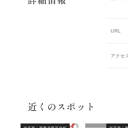
URL
アクセ
近くのスポット
岩手県
｜
西磐井郡平泉町
岩手県
｜