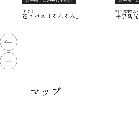
タクシー
観光案内ガ
巡回バス「るんるん」
平泉観
マップ