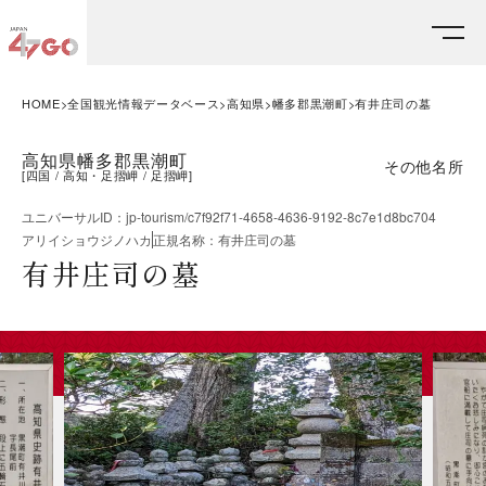
HOME
全国観光情報データベース
高知県
幡多郡黒潮町
有井庄司の墓
高知県幡多郡黒潮町
その他名所
[
四国
高知・足摺岬
足摺岬
]
ユニバーサルID
：
jp-tourism/c7f92f71-4658-4636-9192-8c7e1d8bc704
アリイショウジノハカ
正規名称
：
有井庄司の墓
有井庄司の墓