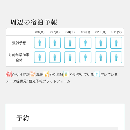
周辺の宿泊予報
8/6(木)
8/7(金)
8/8(土)
8/9(日)
8/10(月)
8/11(火)
混雑予想
対前年増加率:
全体
かなり混雑
混雑
やや混雑
やや空いている
空いている
データ提供元
:
観光予報プラットフォーム
予約