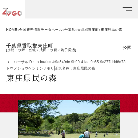
HOME
全国観光情報データベース
千葉県
香取郡東庄町
東庄県民の森
千葉県香取郡東庄町
公園
[
房総・水郷・茨城
成田・水郷
銚子周辺
]
ユニバーサルID
：
jp-tourism/c9a549dc-9b09-41ac-9c65-9c277ddd8d73
トウノショウケンミンノモリ
正規名称
：
東庄県民の森
東庄県民の森