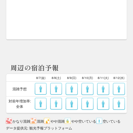
周辺の宿泊予報
8/7(金)
8/8(土)
8/9(日)
8/10(月)
8/11(火)
8/12(水)
混雑予想
対前年増加率:
全体
かなり混雑
混雑
やや混雑
やや空いている
空いている
データ提供元
:
観光予報プラットフォーム