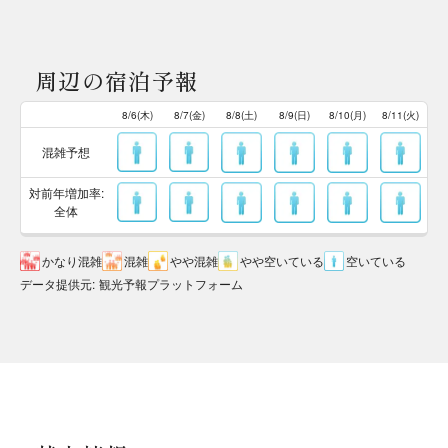
周辺の宿泊予報
8/6(木)
8/7(金)
8/8(土)
8/9(日)
8/10(月)
8/11(火)
混雑予想
対前年増加率:
全体
かなり混雑
混雑
やや混雑
やや空いている
空いている
データ提供元
:
観光予報プラットフォーム