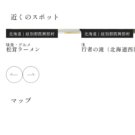
近くのスポット
北海道
｜
紋別郡西興部村
北海道
｜
紋別郡西興部村
味覚・グルメ
滝
松茸ラーメン
行者の滝（北海道西
マップ