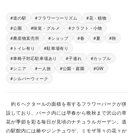
道の駅
フラワーツーリズム
花・植物
公園
味覚・グルメ
クラフト・小物
農産物直売所
ショップ
春
夏
秋
トイレ有り
駐車場有り
車椅子対応駐車場あり
子連れ
カップル
シニア
一人旅
公園・庭園
GW
シルバーウィーク
約６ヘクタールの面積を有するフラワーパークが併
設しており、パーク内には早春から晩秋まで沢山の草
花が季節を彩る毎日が見頃のナチュラルガーデン。道
の駅館内には椿やジンチュウゲ、ミモザ等々の花々が