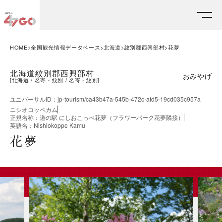
HOME
全国観光情報データベース
北海道
紋別郡西興部村
花夢
北海道紋別郡西興部村
おみやげ
[
北海道
名寄・紋別
名寄・紋別
]
ユニバーサルID
：
jp-tourism/ca43b47a-545b-472c-afd5-19cd035c957a
ニシオコッペカム
正規名称
：
道の駅 にしおこっぺ花夢（フラワーパーク花夢隣接）
英語名
：
Nishiokoppe Kamu
花夢