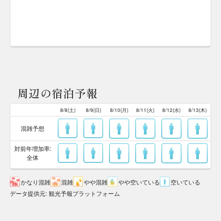
周辺の宿泊予報
8/8(土)
8/9(日)
8/10(月)
8/11(火)
8/12(水)
8/13(木)
混雑予想
対前年増加率:
全体
かなり混雑
混雑
やや混雑
やや空いている
空いている
データ提供元
:
観光予報プラットフォーム