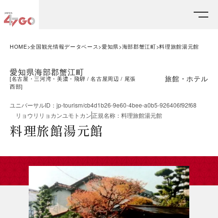
HOME
全国観光情報データベース
愛知県
海部郡蟹江町
料理旅館湯元館
愛知県海部郡蟹江町
旅館・ホテル
[
名古屋・三河湾・美濃・飛騨
名古屋周辺
尾張
西部
]
ユニバーサルID
：
jp-tourism/cb4d1b26-9e60-4bee-a0b5-926406f92f68
リョウリリョカンユモトカン
正規名称
：
料理旅館湯元館
料理旅館湯元館