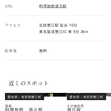
URL
料理旅館湯元館
アクセス
近鉄蟹江駅 徒歩 10分
東名阪道蟹江IC 車 5分 2km
駐車場
無料
近くのスポット
愛知県
｜
海部郡蟹江町
愛知県
｜
海部郡蟹江町
温泉
その他名所
料理旅館 湯元館
源氏塚