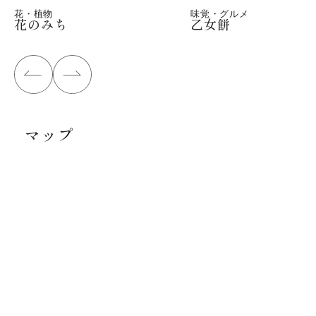
花・植物
味覚・グルメ
花のみち
乙女餅
マップ