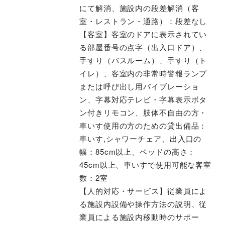
にて解消、施設内の段差解消（客
室・レストラン・通路）：段差なし
【客室】客室のドアに表示されてい
る部屋番号の点字（出入口ドア）、
手すり（バスルーム）、手すり（ト
イレ）、客室内の非常時警報ランプ
または呼び出し用バイブレーショ
ン、字幕対応テレビ・字幕表示ボタ
ン付きリモコン、肢体不自由の方・
車いす使用の方のための貸出備品：
車いす,シャワーチェア、出入口の
幅：85cm以上、ベッドの高さ：
45cm以上、車いすで使用可能な客室
数：2室
【人的対応・サービス】従業員によ
る施設内設備や操作方法の説明、従
業員による施設内移動時のサポー