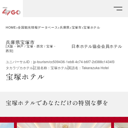
HOME
全国観光情報データベース
兵庫県
宝塚市
宝塚ホテル
兵庫県宝塚市
日本ホテル協会会員ホテル
[
大阪・神戸
宝塚・西宮
宝塚・
西宮
]
ユニバーサルID
：
jp-tourism/cc509436-1eb8-4c74-b6f7-2d388c1434f3
タカラヅカホテル
正規名称
：
宝塚ホテル
英語名
：
Takarazuka Hotel
宝塚ホテル
宝塚ホテルであなただけの特別な夢を