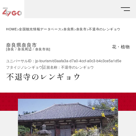
HOME
全国観光情報データベース
奈良県
奈良市
不退寺のレンギョウ
奈良県奈良市
花・植物
[
奈良
奈良周辺
奈良市街
]
ユニバーサルID
：
jp-tourism/d3aafa3a-d7a0-4ccf-a0c3-b4c3ce5a1d5e
フタイジノレンギョウ
正規名称
：
不退寺のレンギョウ
不退寺のレンギョウ