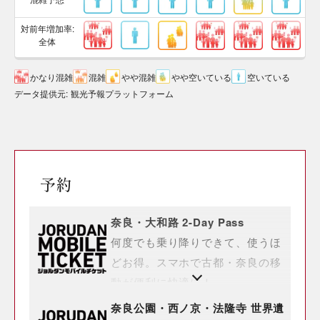
対前年増加率:
全体
かなり混雑
混雑
やや混雑
やや空いている
空いている
データ提供元
:
観光予報プラットフォーム
予約
奈良・大和路 2-Day Pass
何度でも乗り降りできて、使うほ
どお得。スマホで古都・奈良の移
動が便利に快適に！
奈良公園・西ノ京・法隆寺 世界遺