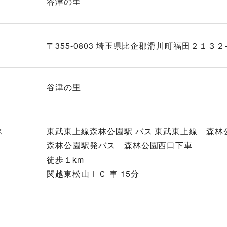
谷津の里
〒355-0803 埼玉県比企郡滑川町福田２１３２
谷津の里
ス
東武東上線森林公園駅 バス 東武東上線 森林
森林公園駅発バス 森林公園西口下車
徒歩１km
関越東松山ＩＣ 車 15分