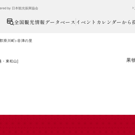
ed by 日本観光振興協会
全国観光情報データベース
イベントカレンダーから
郡滑川町
谷津の里
果
越・東松山
]