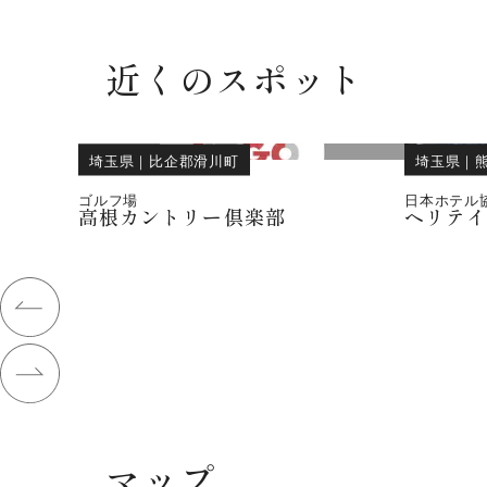
近くのスポット
埼玉県
｜
比企郡滑川町
埼玉県
｜
ゴルフ場
日本ホテル
高根カントリー倶楽部
ヘリテ
マップ