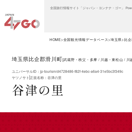
全国旅行情報サイト「ジャパン・ヨンナナ・ゴー」 Power
HOME
全国観光情報データベース
埼玉県
比企
埼玉県比企郡滑川町
[
武蔵野・秩父・多摩
川越・東松山
川
ユニバーサルID
：
jp-tourism/d4728486-f82f-4ebc-a6a4-31e5bc3f349c
ヤツノサト
正規名称
：
谷津の里
谷津の里