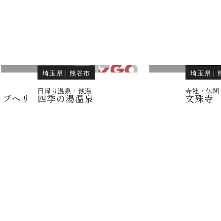
埼玉県
｜
熊谷市
埼玉県
｜
日帰り温泉・銭湯
寺社・仏閣
ラブヘリ
四季の湯温泉
文殊寺