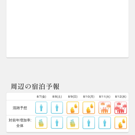
周辺の宿泊予報
8/7(金)
8/8(土)
8/9(日)
8/10(月)
8/11(火)
8/12(水)
混雑予想
対前年増加率:
全体