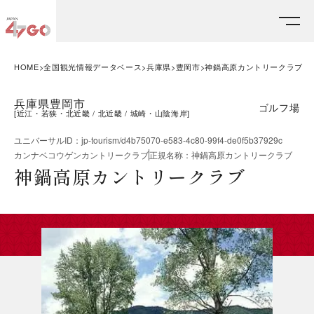
HOME
全国観光情報データベース
兵庫県
豊岡市
神鍋高原カントリークラブ
兵庫県豊岡市
ゴルフ場
[
近江・若狭・北近畿
北近畿
城崎・山陰海岸
]
ユニバーサルID
：
jp-tourism/d4b75070-e583-4c80-99f4-de0f5b37929c
カンナベコウゲンカントリークラブ
正規名称
：
神鍋高原カントリークラブ
神鍋高原カントリークラブ