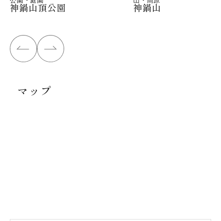
神鍋山頂公園
神鍋山
マップ