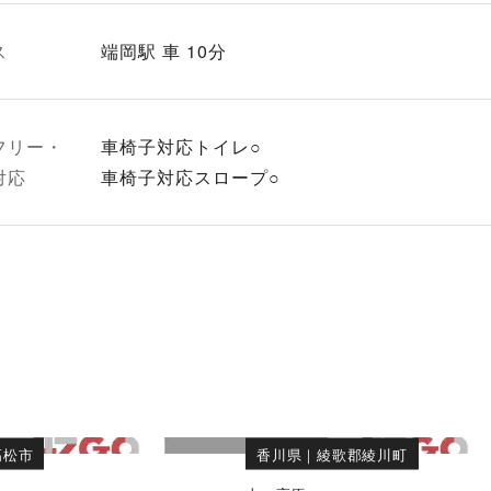
ス
端岡駅 車 10分
フリー・
車椅子対応トイレ○
対応
車椅子対応スロープ○
高松市
香川県
｜
綾歌郡綾川町