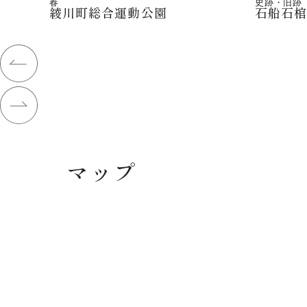
春
史跡・旧跡
綾川町総合運動公園
石船石
マップ