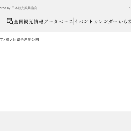
ed by 日本観光振興協会
全国観光情報データベース
イベントカレンダーから
市
橘ノ丘総合運動公園