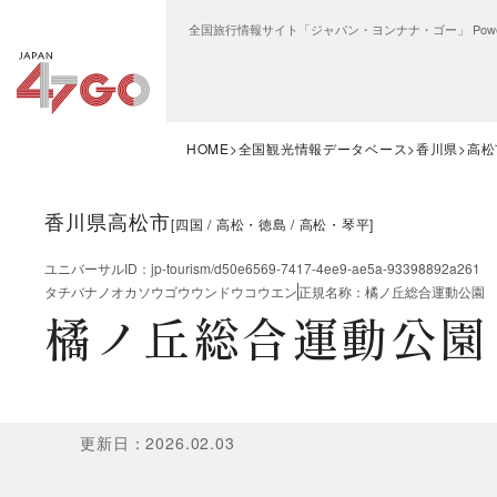
全国旅行情報サイト「ジャパン・ヨンナナ・ゴー」 Power
HOME
全国観光情報データベース
香川県
高松
香川県高松市
[
四国
高松・徳島
高松・琴平
]
ユニバーサルID
：
jp-tourism/d50e6569-7417-4ee9-ae5a-93398892a261
タチバナノオカソウゴウウンドウコウエン
正規名称
：
橘ノ丘総合運動公園
橘ノ丘総合運動公園
更新日
：
2026.02.03