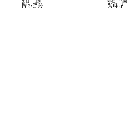
史跡・旧跡
寺社・仏閣
陶の窯跡
鷲峰寺