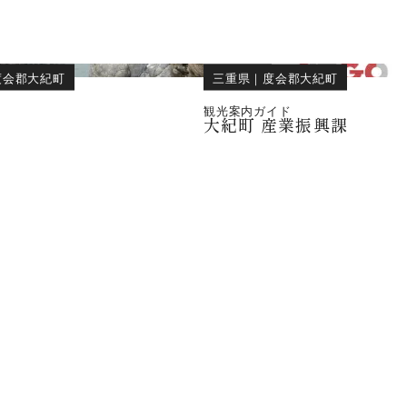
度会郡大紀町
三重県
｜
度会郡大紀町
観光案内ガイド
大紀町 産業振興課