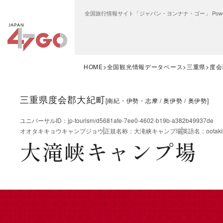
全国旅行情報サイト「ジャパン・ヨンナナ・ゴー」 Power
HOME
全国観光情報データベース
三重県
度会
三重県度会郡大紀町
[
南紀・伊勢・志摩
奥伊勢
奥伊勢
]
ユニバーサルID
：
jp-tourism/d5681afe-7ee0-4602-b19b-a382b49937de
オオタキキョウキャンプジョウ
正規名称
：
大滝峡キャンプ場
英語名
：
ootak
大滝峡キャンプ場