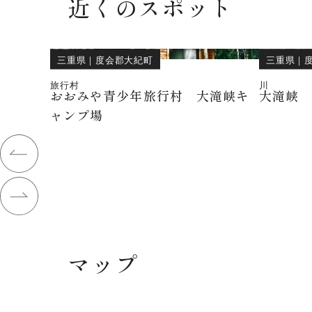
近くのスポット
三重県
｜
度会郡大紀町
三重県
｜
旅行村
川
おおみや青少年旅行村 大滝峡キ
大滝峡
ャンプ場
マップ