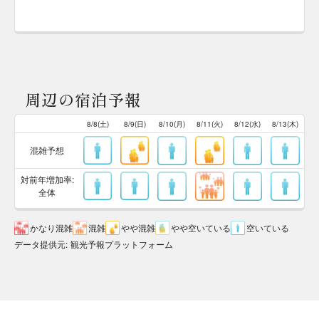
周辺の宿泊予報
8/8(土)
8/9(日)
8/10(月)
8/11(火)
8/12(水)
8/13(木)
混雑予想
対前年増加率:
全体
かなり混雑
混雑
やや混雑
やや空いている
空いている
データ提供元
:
観光予報プラットフォーム