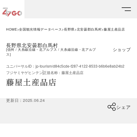
HOME
全国観光情報データベース
長野県
北安曇郡白馬村
藤屋土産品店
長野県北安曇郡白馬村
ショップ
[
信州
大糸線沿線・北アルプス
大糸線沿線・北アルプ
ス
]
ユニバーサルID
：
jp-tourism/d84c5cde-f287-4122-8533-b6b6e8ab24b2
フジヤミヤゲヒンテン
正規名称
：
藤屋土産品店
藤屋土産品店
更新日
：
2025.06.24
シェア