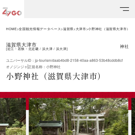
HOME
全国観光情報データベース
滋賀県
大津市
小野神社（滋賀県大津市）
滋賀県大津市
神社
[
近江・若狭・北近畿
浜大津
浜大津
]
ユニバーサルID
：
jp-tourism/daab4bd8-2158-40aa-a863-53b48cddb8cf
オノジンジャ
正規名称
：
小野神社
小野神社（滋賀県大津市）