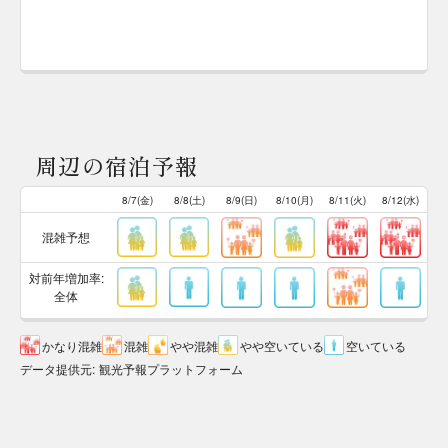
周辺の宿泊予報
8/7(金)
8/8(土)
8/9(日)
8/10(月)
8/11(火)
8/12(水)
混雑予想
対前年増加率:
全体
かなり混雑
混雑
やや混雑
やや空いている
空いている
データ提供元
:
観光予報プラットフォーム