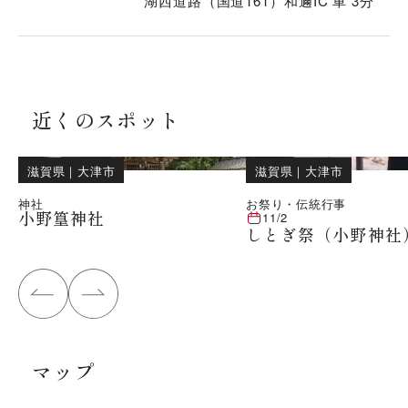
湖西道路（国道161）和邇IC 車 3分
近くのスポット
滋賀県
｜
大津市
滋賀県
｜
大津市
神社
お祭り・伝統行事
小野篁神社
11/2
しとぎ祭（小野神社
マップ