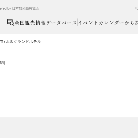
ed by 日本観光振興協会
全国観光情報データベース
イベントカレンダーから
市
水沢グランドホテル
駒
]