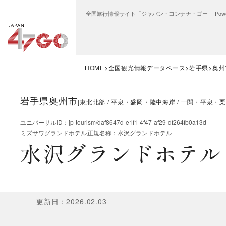
全国旅行情報サイト「ジャパン・ヨンナナ・ゴー」 Power
HOME
全国観光情報データベース
岩手県
奥州
岩手県奥州市
[
東北北部
平泉・盛岡・陸中海岸
一関・平泉・栗
ユニバーサルID
：
jp-tourism/daf8647d-e1f1-4f47-af29-df264fb0a13d
ミズサワグランドホテル
正規名称
：
水沢グランドホテル
水沢グランドホテル
更新日
：
2026.02.03