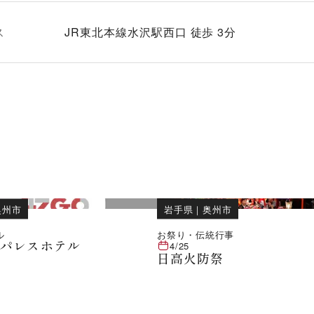
ス
JR東北本線水沢駅西口 徒歩 3分
奥州市
岩手県
｜
奥州市
ル
お祭り・伝統行事
ンパレスホテル
4/25
日高火防祭