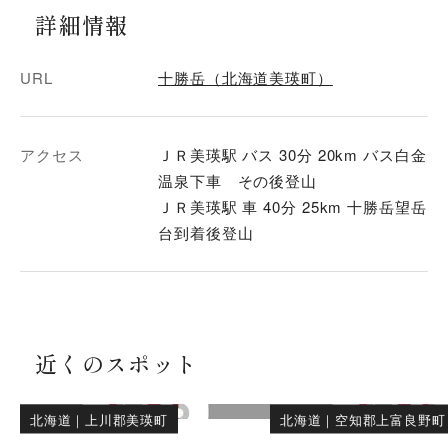
詳細情報
URL
十勝岳（北海道美瑛町）
アクセス
ＪＲ美瑛駅 バス 30分 20km バス白金
温泉下車 その後登山
ＪＲ美瑛駅 車 40分 25km 十勝岳望岳
台到着後登山
近くのスポット
北海道
｜
上川郡美瑛町
北海道
｜
空知郡上富良野町