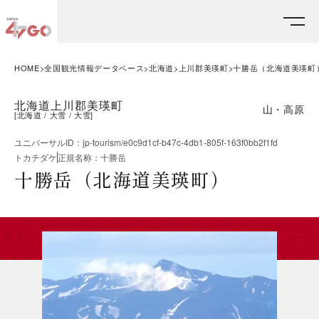
HOME
全国観光情報データベース
北海道
上川郡美瑛町
十勝岳（北海道美瑛町
北海道上川郡美瑛町
山・高原
[
北海道
大雪
大雪
]
ユニバーサルID
：
jp-tourism/e0c9d1cf-b47c-4db1-805f-163f0bb2f1fd
トカチダケ
正規名称
：
十勝岳
十勝岳（北海道美瑛町）