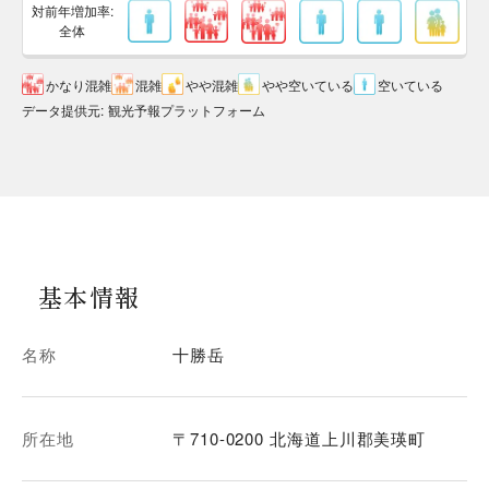
対前年増加率:
全体
かなり混雑
混雑
やや混雑
やや空いている
空いている
データ提供元
:
観光予報プラットフォーム
基本情報
名称
十勝岳
所在地
〒710-0200 北海道上川郡美瑛町