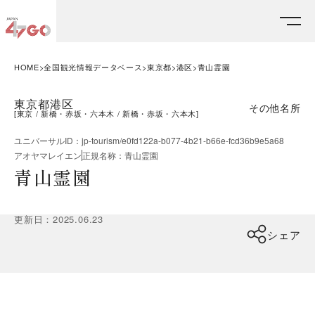
HOME
全国観光情報データベース
東京都
港区
青山霊園
東京都港区
その他名所
[
東京
新橋・赤坂・六本木
新橋・赤坂・六本木
]
ユニバーサルID
：
jp-tourism/e0fd122a-b077-4b21-b66e-fcd36b9e5a68
アオヤマレイエン
正規名称
：
青山霊園
青山霊園
更新日
：
2025.06.23
シェア