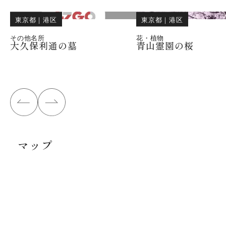
東京都
｜
港区
東京都
｜
港区
その他名所
花・植物
大久保利通の墓
青山霊園の桜
マップ