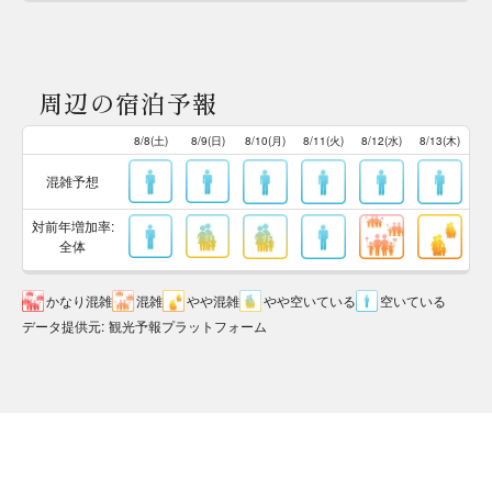
周辺の宿泊予報
8/8(土)
8/9(日)
8/10(月)
8/11(火)
8/12(水)
8/13(木)
混雑予想
対前年増加率:
全体
かなり混雑
混雑
やや混雑
やや空いている
空いている
データ提供元
:
観光予報プラットフォーム