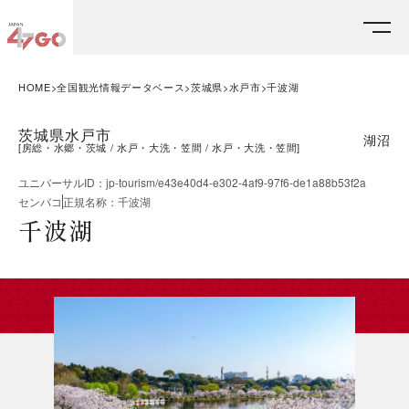
HOME
全国観光情報データベース
茨城県
水戸市
千波湖
茨城県水戸市
湖沼
[
房総・水郷・茨城
水戸・大洗・笠間
水戸・大洗・笠間
]
ユニバーサルID
：
jp-tourism/e43e40d4-e302-4af9-97f6-de1a88b53f2a
センバコ
正規名称
：
千波湖
千波湖