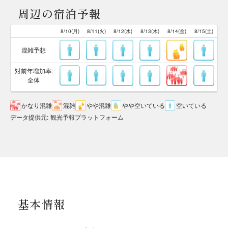
周辺の宿泊予報
8/10(月)
8/11(火)
8/12(水)
8/13(木)
8/14(金)
8/15(土)
混雑予想
対前年増加率:
全体
かなり混雑
混雑
やや混雑
やや空いている
空いている
データ提供元
:
観光予報プラットフォーム
基本情報