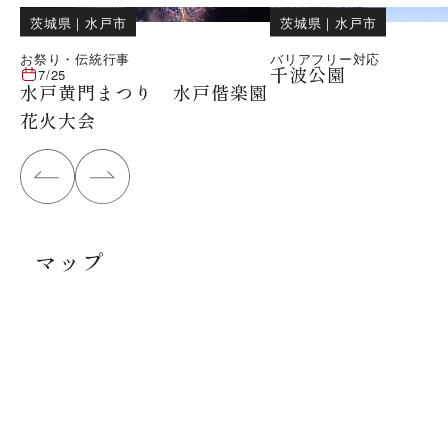
茨城県
｜
水戸市
茨城県
｜
水戸市
お祭り・伝統行事
バリアフリー対応
千波公園
7/25
水戸黄門まつり 水戸偕楽園
花火大会
マップ