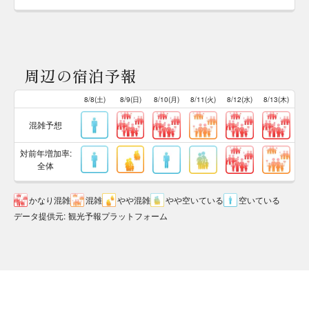
周辺の宿泊予報
8/8(土)
8/9(日)
8/10(月)
8/11(火)
8/12(水)
8/13(木)
混雑予想
対前年増加率:
全体
かなり混雑
混雑
やや混雑
やや空いている
空いている
データ提供元
:
観光予報プラットフォーム