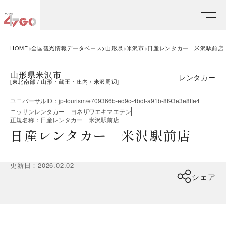
HOME
全国観光情報データベース
山形県
米沢市
日産レンタカー 米沢駅前店
山形県米沢市
レンタカー
[
東北南部
山形・蔵王・庄内
米沢周辺
]
ユニバーサルID
：
jp-tourism/e709366b-ed9c-4bdf-a91b-8f93e3e8ffe4
ニッサンレンタカー ヨネザワエキマエテン
正規名称
：
日産レンタカー 米沢駅前店
日産レンタカー 米沢駅前店
更新日
：
2026.02.02
シェア