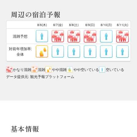
周辺の宿泊予報
8/6(木)
8/7(金)
8/8(土)
8/9(日)
8/10(月)
8/11(火)
混雑予想
対前年増加率:
全体
かなり混雑
混雑
やや混雑
やや空いている
空いている
データ提供元
:
観光予報プラットフォーム
基本情報