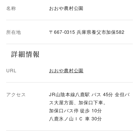
名称
おおや農村公園
所在地
〒667-0315 兵庫県養父市加保582
詳細情報
URL
おおや農村公園
アクセス
JR山陰本線八鹿駅 バス 45分 全但バ
ス大屋方面、加保口下車。
加保口バス停 徒歩 10分
八鹿氷ノ山ＩＣ 車 30分