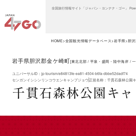
全国旅行情報サイト「ジャパン・ヨンナナ・ゴー」 Power
HOME
全国観光情報データベース
岩手県
胆沢
岩手県胆沢郡金ケ崎町
[
東北北部
平泉・盛岡・陸中海岸
一
ユニバーサルID
：
jp-tourism/e84813fe-ea81-4504-b6fa-dbbe52dadf74
センガンイシシンリンコウエンキャンプジョウ
正規名称
：
千貫石森林公園
千貫石森林公園キャ