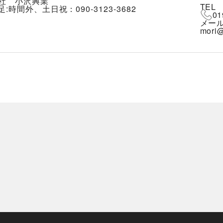
社 小沢興業
TEL
足:時間外、土日祝：090-3123-3682
01
メー
mori