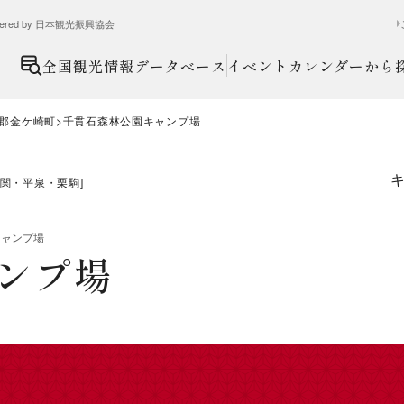
ed by 日本観光振興協会
全国観光情報データベース
イベントカレンダーから
郡金ケ崎町
千貫石森林公園キャンプ場
関・平泉・栗駒
]
キャンプ場
ンプ場