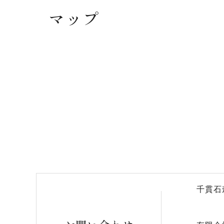
マップ
千貫石