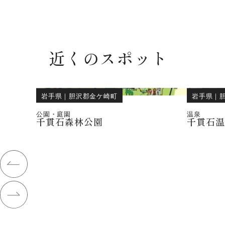
近くのスポット
岩手県
｜
胆沢郡金ケ崎町
岩手県
｜
公園・庭園
温泉
千貫石森林公園
千貫石温