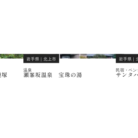
岩手県
｜
北上市
岩手県
｜
温泉
民宿・ペン
境塚
瀬峯坂温泉 宝珠の湯
サンタハ