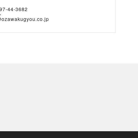
97-44-3682
ル
@ozawakugyou.co.jp