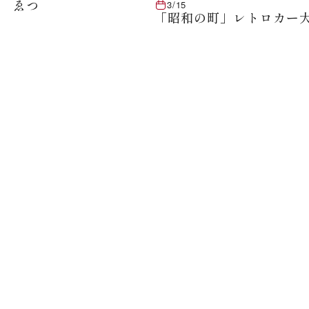
ば ゑつ
3/15
「昭和の町」レトロカー