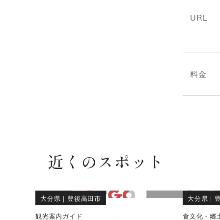
URL
料金
近くのスポット
大分県
｜
豊後高田市
大分県
｜
観光案内ガイド
食文化・郷