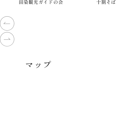
田染観光ガイドの会
十割そ
マップ