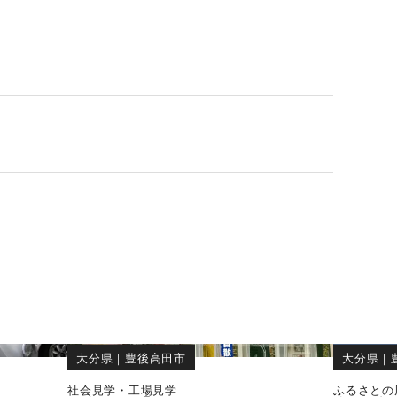
大分県
｜
豊後高田市
大分県
｜
社会見学・工場見学
ふるさとの