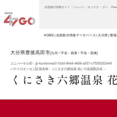
全国旅行情報サイト「ジャパン・ヨンナナ・ゴー」 Power
HOME
全国観光情報データベース
大分県
豊後
大分県豊後高田市
[
九州
宇佐・国東
宇佐・国東
]
ユニバーサルID
：
jp-tourism/ea011b3d-94e9-4806-a557-c7f335252449
ハナイロオンセン
正規名称
：
くにさき六郷温泉 花いろ温泉
英語名
：
-
くにさき六郷温泉 