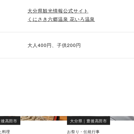
大分県観光情報公式サイト
くにさき六郷温泉 花いろ温泉
大人400円、子供200円
豊後高田市
大分県
｜
豊後高田市
土料理
お祭り・伝統行事