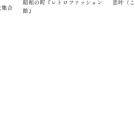
昭和の町『レトロファッション
恋叶（
大集合
館』