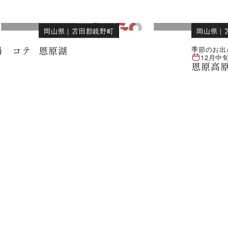
岡山県
｜
苫田郡鏡野町
岡山県
｜
場 コテ
恩原湖
季節のお出
12月中
恩原高