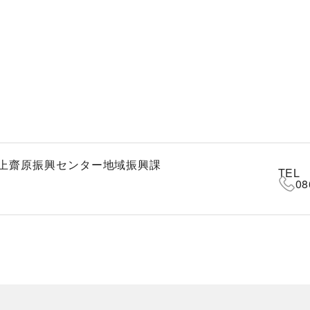
上齋原振興センター地域振興課
TEL
08