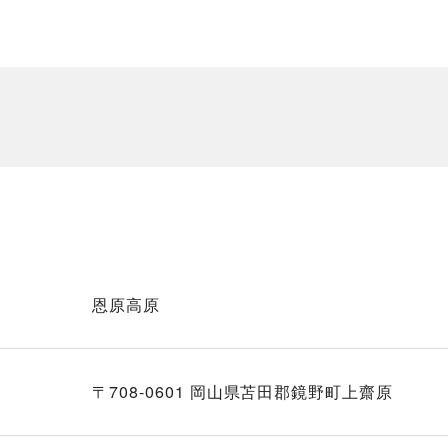
恩原高原
〒708-0601 岡山県苫田郡鏡野町上齋原