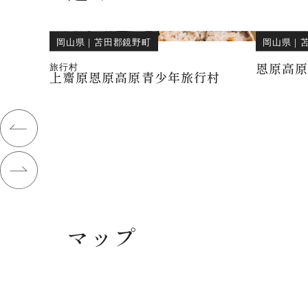
岡山県
｜
苫田郡鏡野町
岡山県
｜
恩原高
旅行村
上齋原恩原高原青少年旅行村
マップ