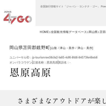
全国旅行情報サイト「ジャパン・ヨンナナ・ゴー」 Power
HOME
全国観光情報データベース
岡山県
苫田
岡山県苫田郡鏡野町
[
山陰
津山・美作
津山・美作
]
ユニバーサルID
：
jp-tourism/ee38cfa2-fa85-4df6-8fd8-84573fe48eb8
オンバラコウゲン
正規名称
：
恩原高原
英語名
：
-
恩原高原
さまざまなアウトドアが楽