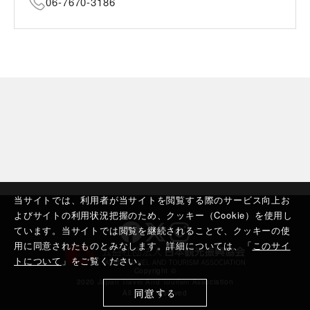
06-7670-3186
当サイトでは、利用者が当サイトを閲覧する際のサービス向上お
よびサイトの利用状況把握のため、クッキー（Cookie）を使用し
ています。当サイトでは閲覧を継続されることで、クッキーの使
用に同意されたものとみなします。詳細については、「
このサイ
トについて
」をご覧ください。
Copyright ©︎
2020 Japan Travel And Tourism Association
同意する
All rights reserved