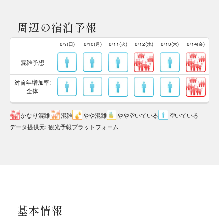
周辺の宿泊予報
8/9(日)
8/10(月)
8/11(火)
8/12(水)
8/13(木)
8/14(金)
混雑予想
対前年増加率:
全体
かなり混雑
混雑
やや混雑
やや空いている
空いている
データ提供元
:
観光予報プラットフォーム
基本情報