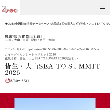
HOME
全国観光情報データベース
鳥取県
西伯郡大山町
皆生・大山SEA TO SUM
鳥取県西伯郡大山町
[
山陰
大山・出雲・隠岐
米子・大山
]
ユニバーサルID
：
jp-tourism/f09c5629-c885-4b40-846e-2a7b69d07afa
カイケダイセンシートゥサミット2026
正規名称
：
皆生・大山SEA TO SUMMIT 2026
英語名
：
-
皆生・大山SEA TO SUMMIT
2026
5/30
〜
5/31