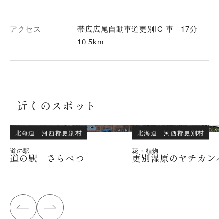
アクセス
帯広広尾自動車道更別IC 車 17分
10.5km
近くのスポット
北海道
｜
河西郡更別村
北海道
｜
河西郡更別村
道の駅
花・植物
道の駅 さらべつ
更別湿原のヤチカン