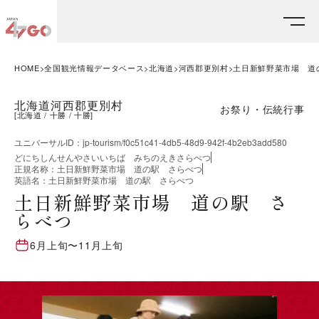
HOME
全国観光情報データベース
北海道
河西郡更別村
土日新鮮野菜市場 道
北海道河西郡更別村
お祭り・伝統行事
[
北海道
十勝
十勝
]
ユニバーサルID
：
jp-tourism/f0c51c41-4db5-48d9-942f-4b2eb3add580
どにちしんせんやさいいちば みちのえきさらべつ
正規名称
：
土日新鮮野菜市場 道の駅 さらべつ
英語名
：
土日新鮮野菜市場 道の駅 さらべつ
土日新鮮野菜市場 道の駅 さ
らべつ
6月上旬
〜
11月上旬