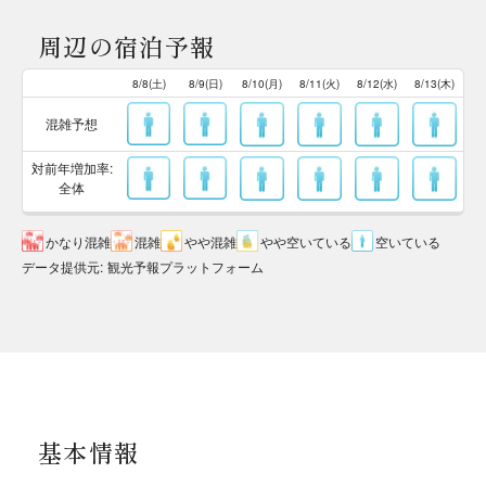
周辺の宿泊予報
8/8(土)
8/9(日)
8/10(月)
8/11(火)
8/12(水)
8/13(木)
混雑予想
対前年増加率:
全体
かなり混雑
混雑
やや混雑
やや空いている
空いている
データ提供元
:
観光予報プラットフォーム
基本情報